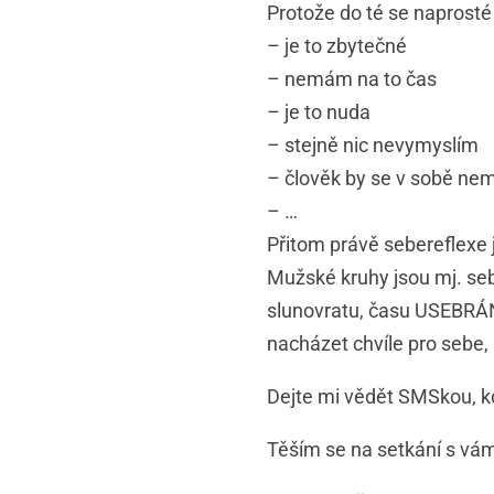
Protože do té se naprosté
– je to zbytečné
– nemám na to čas
– je to nuda
– stejně nic nevymyslím
– člověk by se v sobě nem
– …
Přitom právě sebereflexe
Mužské kruhy jsou mj. sebe
slunovratu, času USEBRÁNÍ
nacházet chvíle pro sebe, 
Dejte mi vědět SMSkou, kd
Těším se na setkání s vám