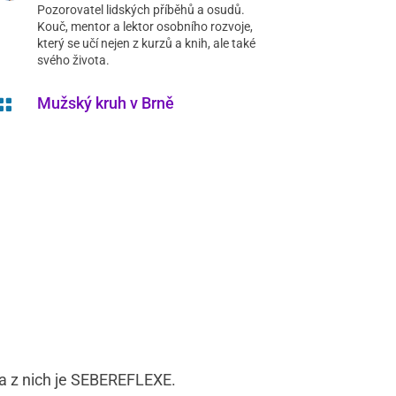
Pozorovatel lidských příběhů a osudů.
Kouč, mentor a lektor osobního rozvoje,
který se učí nejen z kurzů a knih, ale také
svého života.
Mužský kruh v Brně

dna z nich je SEBEREFLEXE.