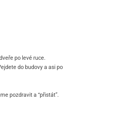
veře po levé ruce.
Vejdete do budovy a asi po
me pozdravit a “přistát”.