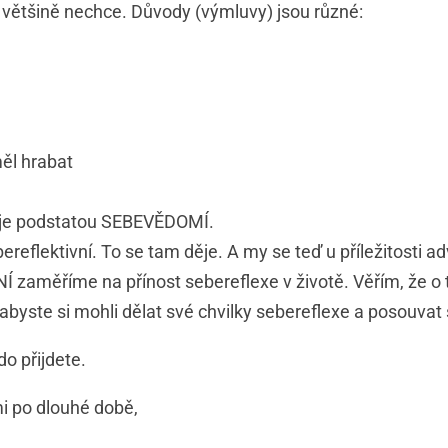
 většině nechce. Důvody (výmluvy) jsou různé:
ěl hrabat
 je podstatou SEBEVĚDOMÍ.
reflektivní. To se tam děje. A my se teď u příležitosti a
 zaměříme na přínost sebereflexe v životě. Věřím, že o t
abyste si mohli dělat své chvilky sebereflexe a posouvat se
o přijdete.
i po dlouhé době,