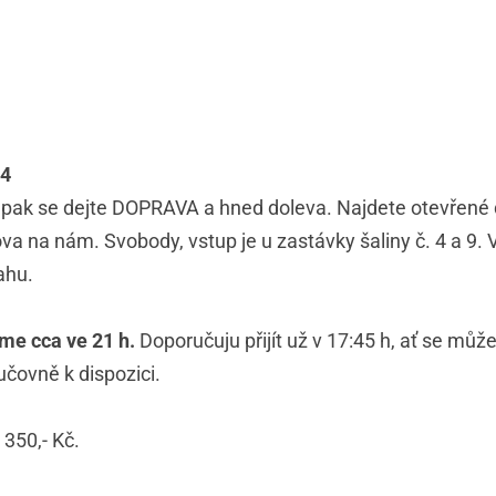
24
pak se dejte DOPRAVA a hned doleva. Najdete otevřené d
va na nám. Svobody, vstup je u zastávky šaliny č. 4 a 9. 
ahu.
me cca ve 21 h.
Doporučuju přijít už v 17:45 h, ať se může
učovně k dispozici.
 350,- Kč.