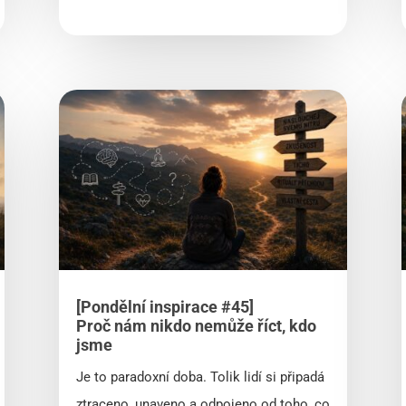
[Pondělní inspirace #45]
Proč nám nikdo nemůže říct, kdo
jsme
Je to paradoxní doba. Tolik lidí si připadá
ztraceno, unaveno a odpojeno od toho, co