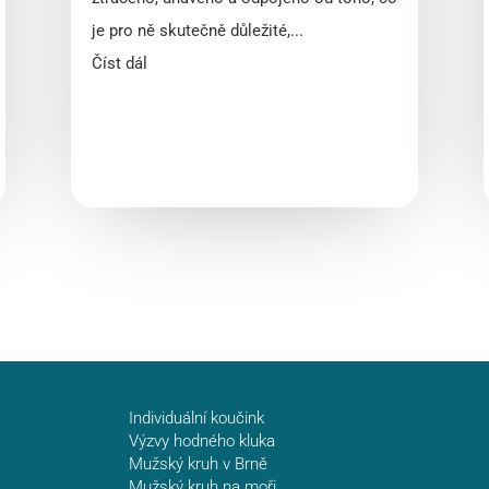
je pro ně skutečně důležité,...
Číst dál
Individuální koučink
Výzvy hodného kluka
Mužský kruh v Brně
Mužský kruh na moři