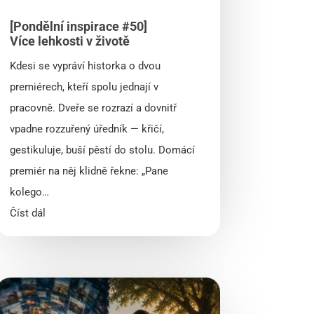
[Pondělní inspirace #50]
Více lehkosti v životě
Kdesi se vypráví historka o dvou
premiérech, kteří spolu jednají v
pracovně. Dveře se rozrazí a dovnitř
vpadne rozzuřený úředník — křičí,
gestikuluje, buší pěstí do stolu. Domácí
premiér na něj klidně řekne: „Pane
kolego…
Číst dál