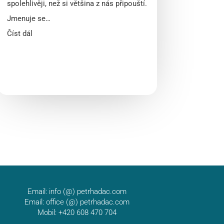
spolehlivěji, než si většina z nás připouští.
Jmenuje se…
Číst dál
Email:
info (@) petrhadac.com
Email:
office (@) petrhadac.com
Mobil: +420 608 470 704