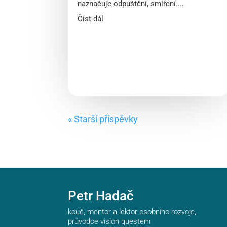
naznačuje odpuštění, smíření....
Číst dál
« Starší příspěvky
Petr Hadač
kouč, mentor a lektor osobního rozvoje,
průvodce vision questem