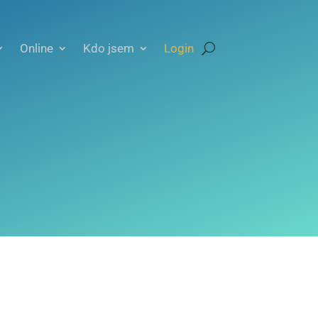
Online
Kdo jsem
Login