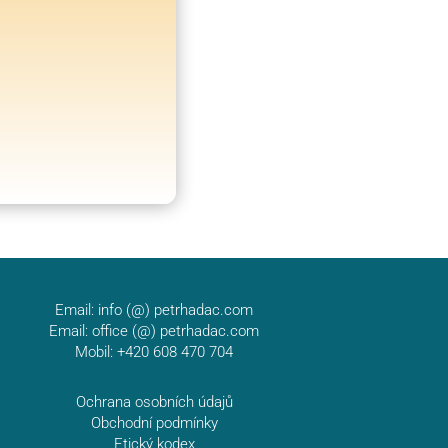
Email:
info (@) petrhadac.com
Email:
office (@) petrhadac.com
Mobil: +420 608 470 704
Ochrana osobních údajů
Obchodní podmínky
Etický kodex