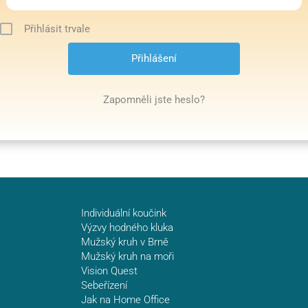
Přihlásit trvale
Zapomněli jste heslo?
Individuální koučink
Výzvy hodného kluka
Mužský kruh v Brně
Mužský kruh na moři
Vision Quest
Sebeřízení
Jak na Home Office