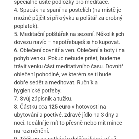
speciálně ušité podložky pro meditace.
Spacák na spaní na postelích (na místě je
možné půjčit si přikrývku a polštář za drobný
poplatek).
Meditační polštářek na sezení. Několik jich
dovezu navíc – nepotřebuješ si ho kupovat.
Oblečení dovnitř a ven. Oblečení a boty i na
pohyb venku. Pokud nebude pršet, budeme
trávit venku část meditativního času. Dovnitř
oblečení pohodlné, ve kterém se ti bude
dobře sedět a meditovat. Ručník a
hygienické potřeby.
Svůj zápisník a tužku.
Částku cca
125 euro
v hotovosti na
ubytování a poctivé, zdravé jídlo na 3 dny a
noci. Ideální je mít to přesně nebo mít mince
na rozměnění.
Těšit se na setkání s dalšími lidmi, ať už