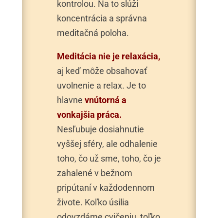
kontrolou. Na to slúži
koncentrácia a správna
meditačná poloha.
Meditácia nie je relaxácia,
aj keď môže obsahovať
uvolnenie a relax. Je to
hlavne
vnútorná a
vonkajšia práca.
Nesľubuje dosiahnutie
vyššej sféry, ale odhalenie
toho, čo už sme, toho, čo je
zahalené v bežnom
pripútaní v každodennom
živote. Koľko úsilia
odovzdáme cvičeniu, toľko