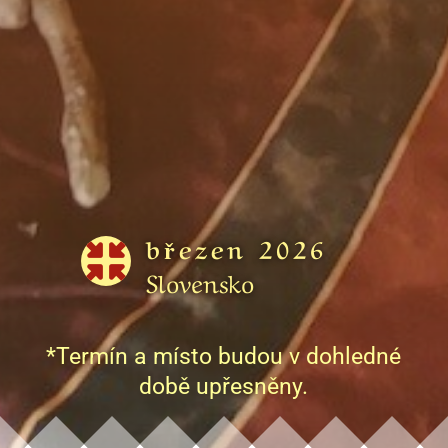
březen 2026

Slovensko
*Termín a místo budou v dohledné
době upřesněny.