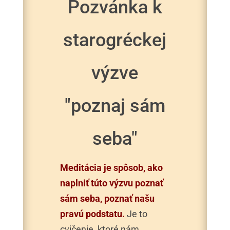
Pozvánka k
starogréckej
výzve
"poznaj sám
seba"
Meditácia je spôsob, ako
naplniť túto výzvu poznať
sám seba, poznať našu
pravú podstatu.
Je to
cvičenie, ktoré nám