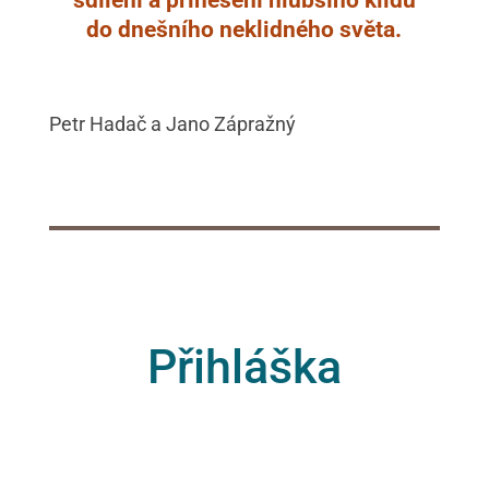
sdílení a přinesení hlubšího klidu
do dnešního neklidného světa.
Petr Hadač a Jano Zápražný
Přihláška