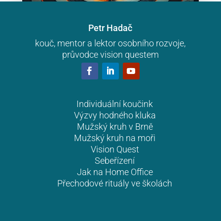
Petr Hadač
kouč, mentor a lektor osobního rozvoje,
Komunikace a ochrana hranic – 3. 6.
průvodce vision questem
2026
Zní to jasně — ale v praxi naráží na něco
záludného. Než začneme řešit, jak hranice
chránit, musíme vědět, kde vlastně jsou. A to
Individuální koučink
Výzvy hodného kluka
není jednoduché. Uvnitř nás totiž nesídlí jedna
Mužský kruh v Brně
hodnota, ale mnoho…
Mužský kruh na moři
Vision Quest
Sebeřízení
Jak na Home Office
Přechodové rituály ve školách