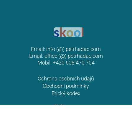
Email:
info (@) petrhadac.com
Jak to mám s tátou – 8. 4. 2026
Email:
office (@) petrhadac.com
Náš první vzor mužského světa, ten který nás
Mobil: +420 608 470 704
spolu-stvořil a který tvořil svět okolo nás. Otec,
který je zdrojem naší síly, bránou k naším
Ochrana osobních údajů
mužským předkům a k jejich síle. Jaký máš
Obchodní podmínky
vztah ke svému otci? Je…
Etický kodex
Reference
© 2015-2026 Petr Hadač