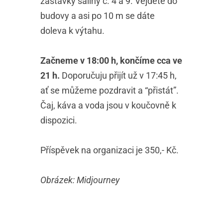
zastávky šaliny č. 4 a 9. Vejdete do
budovy a asi po 10 m se dáte
doleva k výtahu.
Začneme v 18:00 h, končíme cca ve
21 h.
Doporučuju přijít už v 17:45 h,
ať se můžeme pozdravit a “přistát”.
Čaj, káva a voda jsou v koučovně k
dispozici.
Příspěvek na organizaci je 350,- Kč.
Obrázek: Midjourney