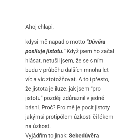
Ahoj chlapi,
kdysi mě napadlo motto
“Důvěra
posiluje jistotu.”
Když jsem ho začal
hlásat, netušil jsem, že se s ním
budu v průběhu dalších mnoha let
víc a víc ztotožňovat. A to i přesto,
že jistota je iluze, jak jsem “pro
jistotu” později zdůraznil v jedné
básni. Proč? Pro mě je pocit jistoty
jakýmsi protipólem úzkosti či lékem
na úzkost.
Vyjádřím to jinak:
Sebedůvěra