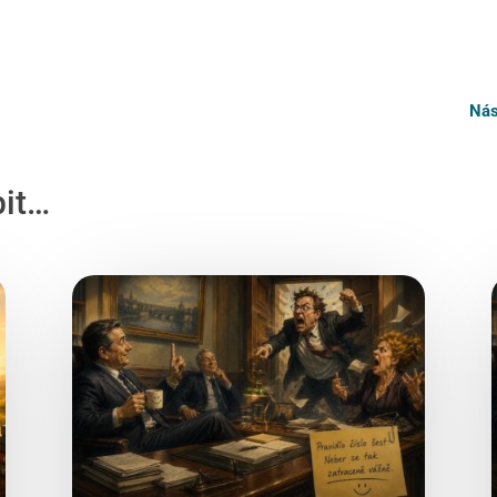
Nás
bit…