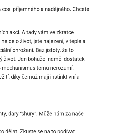
chá cosi příjemného a nadějného. Chcete
ních akcí. A tady vám ve zkratce
ejde o život, jste najezení, v teple a
lní ohrožení. Bez jistoty, že to
ý život. Jen bohužel neměl dostatek
nto mechanismus tomu nerozumí.
žití, díky čemuž mají instinktivní a
enty, dary “shůry”. Může nám za naše
co dělat. Zkuste se na to podívat