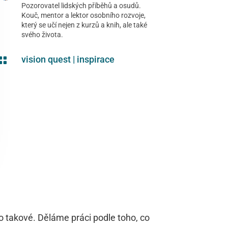
Pozorovatel lidských příběhů a osudů.
Kouč, mentor a lektor osobního rozvoje,
který se učí nejen z kurzů a knih, ale také
svého života.
vision quest
|
inspirace

o takové. Děláme práci podle toho, co