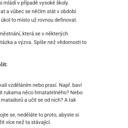
i mládí v případě vysoké školy.
tat a vůbec se něčím stát v období
 úkol to místo už rovnou definovat.
aměstnání, která se v některých
otázka a výzva. Spíše než vědomosti to
čít:
kali vzděláním nebo praxí. Např. baví
vořit rukama něco hmatatelného? Nebo
matadorů a učit se od nich? A tak
jte se, neděláte to proto, abyste si
it více než ta stávající.