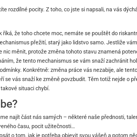
te rozdílné pocity. Z toho, co jste si napsali, na vás dý
ik říká, že toho chcete moc, nemáte se pouštět do riskant
chanismus přežití, starý jako lidstvo samo. Jestliže vám n
e nic měnit, protože změna tohoto stavu znamená potenciá
áním, že tento mechanismus se vám snaží zachránit hol
podmínky. Konkrétně: změna práce vás nezabije, ale te
eří se vás snaží ke změně povzbudit. Těm totiž nejde o pře
takové situaci chybí.
ebe?
eme najít část nás samých – některé naše přednosti, tal
áveného času, pocit užitečnosti…
 psát o tom, jak je potřeba objevit svou vášeň a potom ně