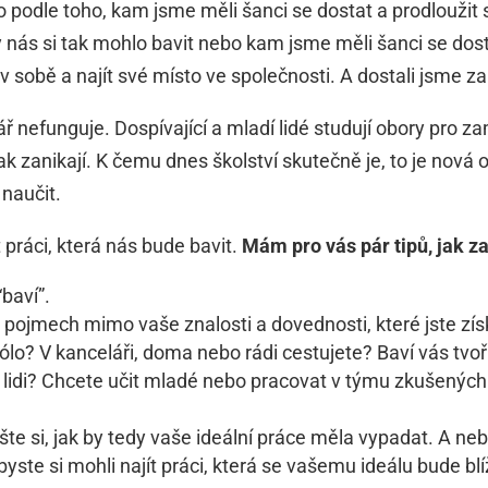
 podle toho, kam jsme měli šanci se dostat a prodloužit s
 nás si tak mohlo bavit nebo kam jsme měli šanci se dos
v sobě a najít své místo ve společnosti. A dostali jsme za
ř nefunguje. Dospívající a mladí lidé studují obory pro z
 zanikají. K čemu dnes školství skutečně je, to je nová 
 naučit.
t práci, která nás bude bavit.
Mám pro vás pár tipů, jak za
“baví”.
 pojmech mimo vaše znalosti a dovednosti, které jste zís
 sólo? V kanceláři, doma nebo rádi cestujete? Baví vás t
lidi? Chcete učit mladé nebo pracovat v týmu zkušených 
te si, jak by tedy vaše ideální práce měla vypadat. A nebo
byste si mohli najít práci, která se vašemu ideálu bude blíž