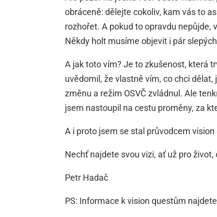
obráceně: dělejte cokoliv, kam vás to a
rozhořet. A pokud to opravdu nepůjde, vě
Někdy holt musíme objevit i pár slepých 
A jak toto vím? Je to zkušenost, která t
uvědomil, že vlastně vím, co chci dělat,
změnu a režim OSVČ zvládnul. Ale tenkr
jsem nastoupil na cestu proměny, za kt
A i proto jsem se stal průvodcem visio
Nechť najdete svou vizi, ať už pro život,
Petr Hadač
PS: Informace k vision questům najdet