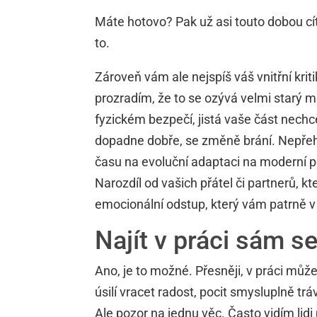
Máte hotovo? Pak už asi touto dobou cítí
to.
Zároveň vám ale nejspíš váš vnitřní krit
prozradím, že to se ozývá velmi starý me
fyzickém bezpečí, jistá vaše část nechc
dopadne dobře, se změně brání. Nepřeh
času na evoluční adaptaci na moderní 
Narozdíl od vašich přátel či partnerů, kt
emocionální odstup, který vám patrně v 
Najít v práci sám s
Ano, je to možné. Přesněji, v práci můž
úsilí vracet radost, pocit smysluplně tr
Ale pozor na jednu věc. Často vidím lidi