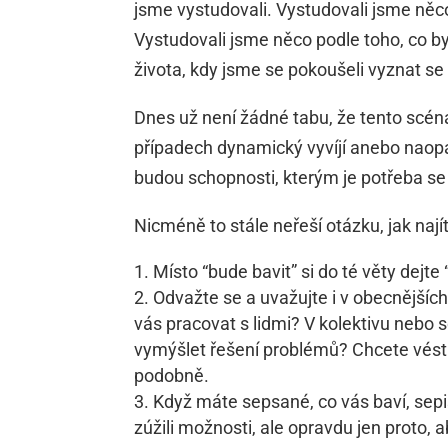
jsme vystudovali. Vystudovali jsme něco
Vystudovali jsme něco podle toho, co by
života, kdy jsme se pokoušeli vyznat se 
Dnes už není žádné tabu, že tento scéná
případech dynamický vyvíjí anebo naopak
budou schopnosti, kterým je potřeba se
Nicméně to stále neřeší otázku, jak nají
Místo “bude bavit” si do té věty dejte 
Odvažte se a uvažujte i v obecnějších
vás pracovat s lidmi? V kolektivu nebo
vymýšlet řešení problémů? Chcete vést 
podobně.
Když máte sepsané, co vás baví, sepiš
zúžili možnosti, ale opravdu jen proto, a