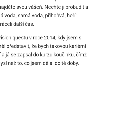
ajděte svou vášeň. Nechte ji probudit a
má voda, samá voda, přihořívá, hoří!
áceli další čas.
vision questu v roce 2014, kdy jsem si
ěl představit, že bych takovou kariérní
a já se zapsal do kurzu koučinku, čímž
l než to, co jsem dělal do té doby.