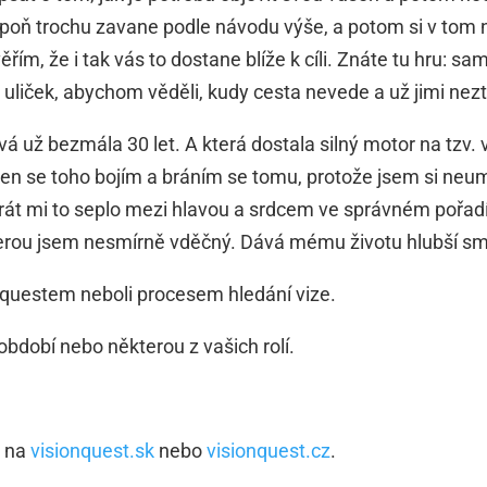
spoň trochu zavane podle návodu výše, a potom si v tom n
řím, že i tak vás to dostane blíže k cíli. Znáte tu hru: sa
uliček, abychom věděli, kudy cesta nevede a už jimi neztr
rvá už bezmála 30 let. A která dostala silný motor na tzv. 
 jen se toho bojím a bráním se tomu, protože jsem si neum
át mi to seplo mezi hlavou a srdcem ve správném pořadí 
erou jsem nesmírně vděčný. Dává mému životu hlubší smys
n questem neboli procesem hledání vize.
 období nebo některou z vašich rolí.
e na
visionquest.sk
nebo
visionquest.cz
.