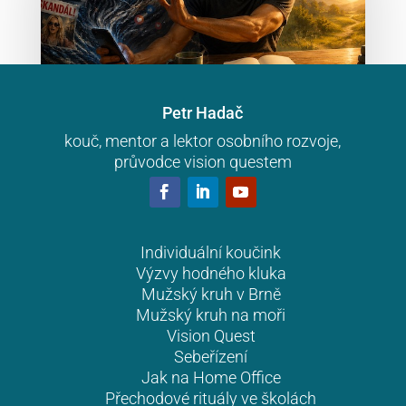
Petr Hadač
kouč, mentor a lektor osobního rozvoje,
[Pondělní inspirace #52]
průvodce vision questem
Zprávy nejsou vždy zprávy
Ráno. Ještě než pořádně vstanete, natáhnete se
pro telefon. A během první minuty, kdy jste
vzhůru, se na vás vysype válka z druhého konce
Individuální koučink
Výzvy hodného kluka
světa, vražda o dvě města dál, další…
Mužský kruh v Brně
Mužský kruh na moři
Vision Quest
Sebeřízení
Jak na Home Office
Přechodové rituály ve školách