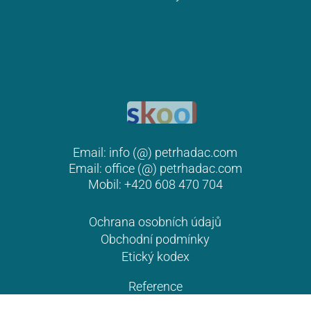
[Pondělní inspirace #51]
Email:
info (@) petrhadac.com
Deficit záměru
Email:
office (@) petrhadac.com
Znáte ten večerní pocit? Celý den jste něco
Mobil: +420 608 470 704
dělali — telefonáty, e-maily, schůzky, nákup,
něco tady, něco tam. A přesto se v posteli
Ochrana osobních údajů
přistihnete u otázky: co jsem to vlastně dnes
Obchodní podmínky
Etický kodex
dělal? Ne že byste zaháleli. Naopak, byli jste…
Reference