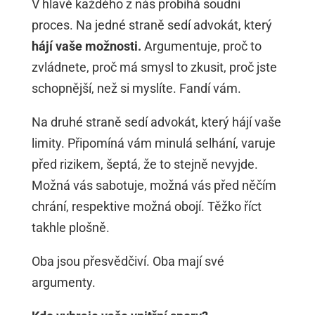
V hlavě každého z nás probíhá soudní
proces. Na jedné straně sedí advokát, který
hájí vaše možnosti.
Argumentuje, proč to
zvládnete, proč má smysl to zkusit, proč jste
schopnější, než si myslíte. Fandí vám.
Na druhé straně sedí advokát, který hájí vaše
limity. Připomíná vám minulá selhání, varuje
před rizikem, šeptá, že to stejně nevyjde.
Možná vás sabotuje, možná vás před něčím
chrání, respektive možná obojí. Těžko říct
takhle plošně.
Oba jsou přesvědčiví. Oba mají své
argumenty.