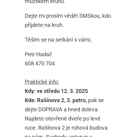
mužském kruhu.
Dejte mi prosím vědět SMSkou, kdo
přijdete na kruh.
Těším se na setkání s vámi,
Petr Hadač
608 470 704
Praktické info:
Kdy: ve středu 12. 3. 2025
Kde: Rašínova 2, 3. patro,
pak se
dejte DOPRAVA a hned doleva.
Najdete otevřené dveře po levé
ruce. Rašínova 2 je rohová budova
na nám. Svobody, vstup je u