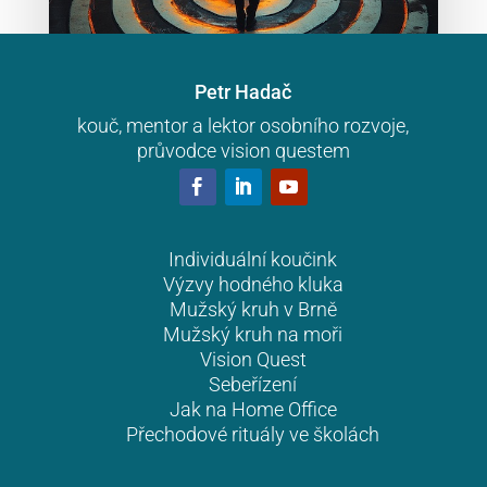
Petr Hadač
kouč, mentor a lektor osobního rozvoje,
Komunikace a ochrana hranic – 3. 6.
průvodce vision questem
2026
Zní to jasně — ale v praxi naráží na něco
záludného. Než začneme řešit, jak hranice
chránit, musíme vědět, kde vlastně jsou. A to
Individuální koučink
Výzvy hodného kluka
není jednoduché. Uvnitř nás totiž nesídlí jedna
Mužský kruh v Brně
hodnota, ale mnoho…
Mužský kruh na moři
Vision Quest
Sebeřízení
Jak na Home Office
Přechodové rituály ve školách