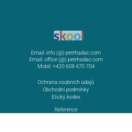
Email:
info (@) petrhadac.com
Jak to mám s tátou – 8. 4. 2026
Email:
office (@) petrhadac.com
Náš první vzor mužského světa, ten který nás
Mobil: +420 608 470 704
spolu-stvořil a který tvořil svět okolo nás. Otec,
Ochrana osobních údajů
který je zdrojem naší síly, bránou k naším
Obchodní podmínky
mužským předkům a k jejich síle. Jaký máš
Etický kodex
vztah ke svému otci? Je…
Reference
© 2015-2026 Petr Hadač