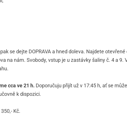
i,
pak se dejte DOPRAVA a hned doleva. Najdete otevřené d
va na nám. Svobody, vstup je u zastávky šaliny č. 4 a 9. 
ahu.
me cca ve 21 h.
Doporučuju přijít už v 17:45 h, ať se může
učovně k dispozici.
 350,- Kč.