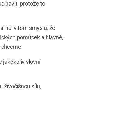
 bavit, protože to
-samci v tom smyslu, že
tických pomůcek a hlavně,
k chceme.
 jakékoliv slovní
u živočišnou sílu,