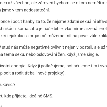
eco až všechno, ale zároveň bychom se o tom neměli moc
a jsme v tom nedostateční.
once i pocit hanby za to, že nejsme zdatní sexuální alfa
nikách, kamasutra je naše bible, vlastníme arzenál ero
kci i ejakulaci a orgasmů můžeme mít na povel vůle koli
stud nás může negativně ovlivnit nejen v posteli, ale už v
a téma sexu, nebo oslovování žen, když jsme single.
ivotní energie. Když ji potlačujeme, potlačujeme tím i svo
(plodit a rodit třeba i nové projekty).
rukavici?
, kdo přijdete, ideálně SMS.