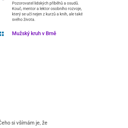
Pozorovatel lidských příběhů a osudů.
Kouč, mentor a lektor osobního rozvoje,
který se učí nejen z kurzů a knih, ale také
svého života.
Mužský kruh v Brně

 Čeho si všímám je, že