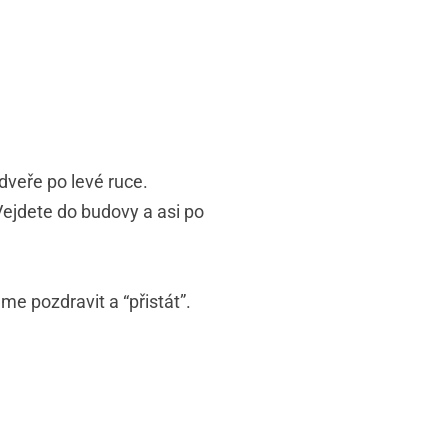
veře po levé ruce.
Vejdete do budovy a asi po
me pozdravit a “přistát”.